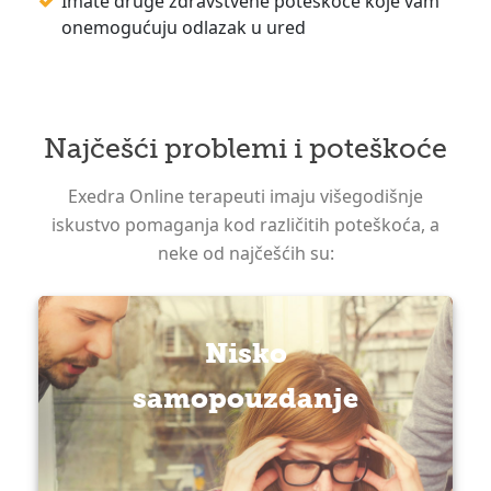
Imate druge zdravstvene poteškoće koje vam
onemogućuju odlazak u ured
Najčešći problemi i poteškoće
Exedra Online terapeuti imaju višegodišnje
iskustvo pomaganja kod različitih poteškoća, a
neke od najčešćih su:
Nisko
samopouzdanje