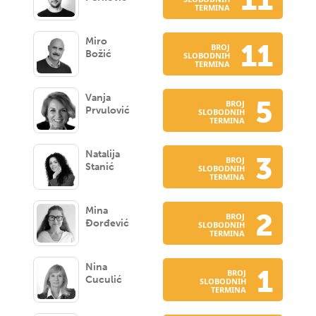
11
TERMINA
Miro
11
BROJ
Božić
SLOBODNIH
TERMINA
Vanja
5
BROJ
Prvulović
SLOBODNIH
TERMINA
Natalija
3
BROJ
Stanić
SLOBODNIH
TERMINA
Mina
2
BROJ
Đorđević
SLOBODNIH
TERMINA
Nina
1
BROJ
Cuculić
SLOBODNIH
TERMINA