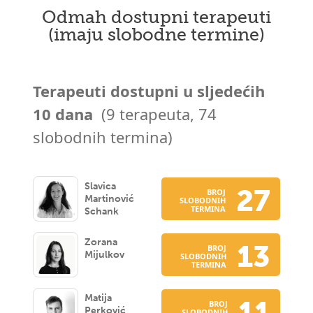
Odmah dostupni terapeuti
(imaju slobodne termine)
Terapeuti dostupni u sljedećih
10 dana
(9 terapeuta, 74
slobodnih termina)
Slavica
27
BROJ
Martinović
SLOBODNIH
TERMINA
Schank
Zorana
13
BROJ
Mijulkov
SLOBODNIH
TERMINA
Matija
BROJ
Perković
SLOBODNIH