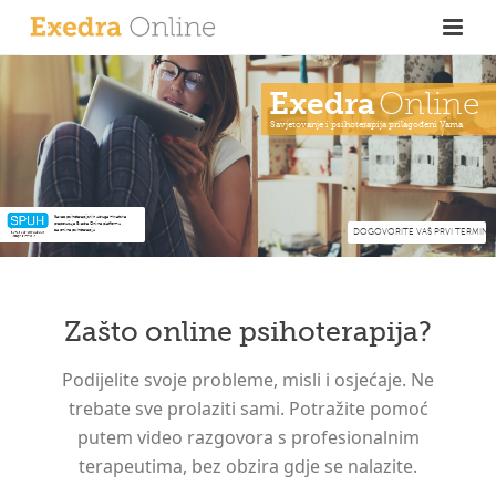
Exedra
Online
Savjetovanje i psihoterapija prilagođeni Vama
online savjetova
Savez psihoterapijskih udruga Hrvatske
preporučuje Exedra Online platformu
za online psihoterapiju.
DOGOVORITE VAŠ PRVI TERMIN
Zašto online psihoterapija?
Podijelite svoje probleme, misli i osjećaje. Ne
trebate sve prolaziti sami. Potražite pomoć
putem video razgovora s profesionalnim
terapeutima, bez obzira gdje se nalazite.