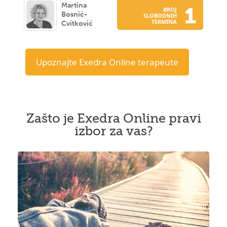
Martina
1
BROJ
Bosnić-
SLOBODNIH
TERMINA
Cvitković
Upoznajte Exedra Online terapeute
Zašto je Exedra Online pravi
izbor za vas?