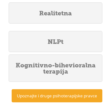
Realitetna
NLPt
Kognitivno-bihevioralna
terapija
Upoznajte i druge psihoterapijske pravce