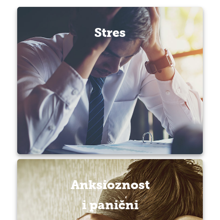
Stres
Anksioznost
i panični